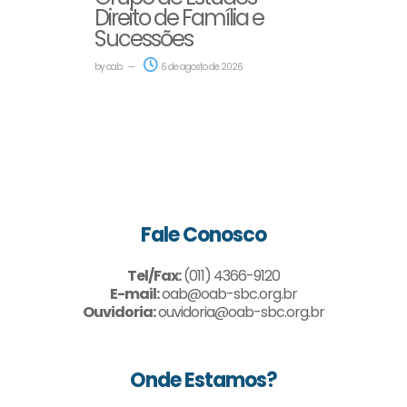
Direito de Família e
Sucessões
by
oab
6 de agosto de 2026
Fale Conosco
Tel/Fax:
(011) 4366-9120
E-mail:
oab@oab-sbc.org.br
Ouvidoria:
ouvidoria@oab-sbc.org.br
Onde Estamos?