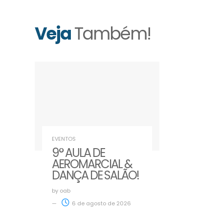
Veja
Também!
EVENTOS
9° AULA DE
AEROMARCIAL &
DANÇA DE SALÃO!
by
oab
6 de agosto de 2026