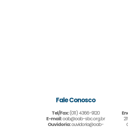
Fale Conosco
Tel/Fax:
(011) 4366-9120
En
E-mail:
oab@oab-sbc.org.br
21
Ouvidoria:
ouvidoria@oab-