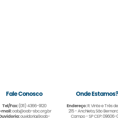
Fale Conosco
Onde Estamos
Tel/Fax:
(011) 4366-9120
Endereço:
R. Vinte e Três de
-mail:
oab@oab-sbc.org.br
215 - Anchieta, São Bernar
Ouvidoria:
ouvidoria@oab-
Campo - SP CEP: 09606-