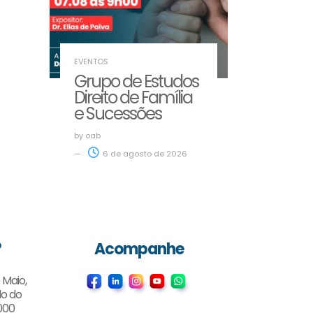
EVENTOS
Grupo de Estudos
Direito de Família
e Sucessões
by
oab
6 de agosto de 2026
?
Acompanhe
 Maio,
do do
000