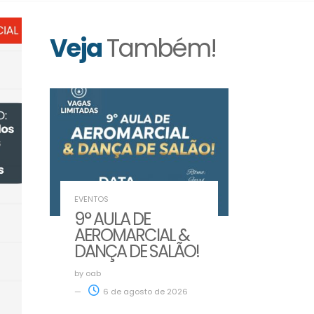
Veja
Também!
EVENTOS
9° AULA DE
AEROMARCIAL &
DANÇA DE SALÃO!
by
oab
6 de agosto de 2026