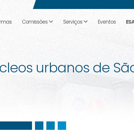
rmas
Comissões
Serviços
Eventos
ES
cleos urbanos de Sã