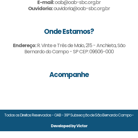
E-mail:
oab@oab-sbc.org.br
Ouvidoria:
ouvidoria@oab-sbc.org.br
Onde Estamos?
Endereço:
R. Vinte e Três de Maio, 215 - Anchieta, São
Bernardo do Campo - SP CEP: 09606-000
Acompanhe
Todos os Direitos Reservados - OAB - 39ª Subsecção de São Bernardo Campo -
Developed by Victor