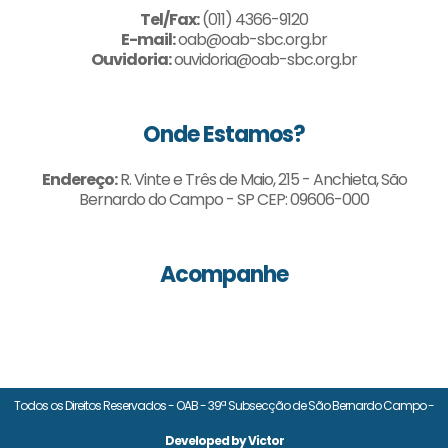
Tel/Fax:
(011) 4366-9120
E-mail:
oab@oab-sbc.org.br
Ouvidoria:
ouvidoria@oab-sbc.org.br
Onde Estamos?
Endereço:
R. Vinte e Três de Maio, 215 - Anchieta, São
Bernardo do Campo - SP CEP: 09606-000
Acompanhe
Todos os Direitos Reservados - OAB - 39ª Subsecção de São Bernardo Campo -
Developed by Victor