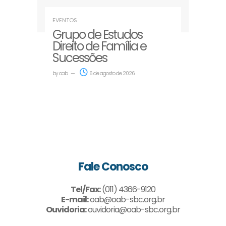
EVENTOS
Grupo de Estudos
Direito de Família e
Sucessões
by
oab
6 de agosto de 2026
Fale Conosco
Tel/Fax:
(011) 4366-9120
E-mail:
oab@oab-sbc.org.br
Ouvidoria:
ouvidoria@oab-sbc.org.br