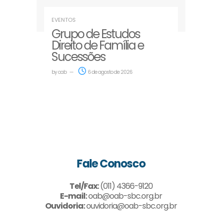
EVENTOS
Grupo de Estudos
Direito de Família e
Sucessões
by
oab
6 de agosto de 2026
Fale Conosco
Tel/Fax:
(011) 4366-9120
E-mail:
oab@oab-sbc.org.br
Ouvidoria:
ouvidoria@oab-sbc.org.br