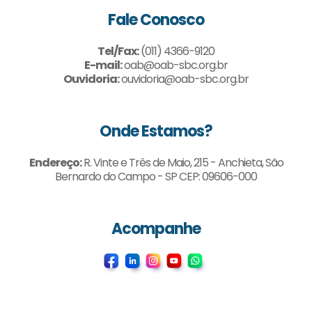
Fale Conosco
Tel/Fax:
(011) 4366-9120
E-mail:
oab@oab-sbc.org.br
Ouvidoria:
ouvidoria@oab-sbc.org.br
Onde Estamos?
Endereço:
R. Vinte e Três de Maio, 215 - Anchieta, São
Bernardo do Campo - SP CEP: 09606-000
Acompanhe