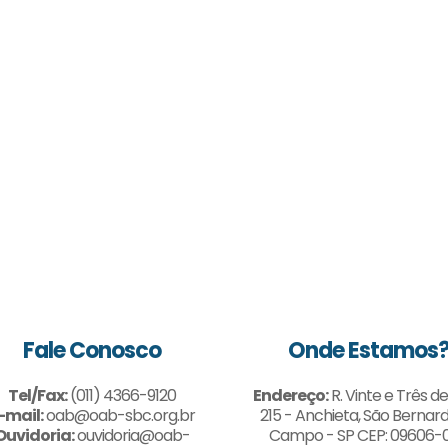
Fale Conosco
Onde Estamos
Tel/Fax:
(011) 4366-9120
Endereço:
R. Vinte e Três de
-mail:
oab@oab-sbc.org.br
215 - Anchieta, São Bernar
Ouvidoria:
ouvidoria@oab-
Campo - SP CEP: 09606-