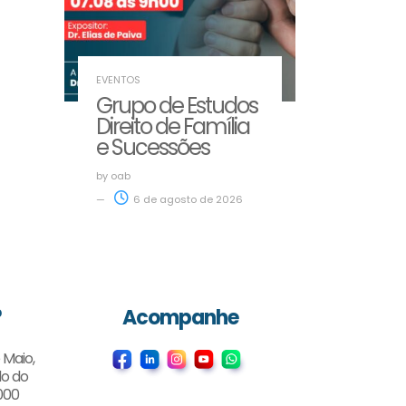
EVENTOS
Grupo de Estudos
Direito de Família
e Sucessões
by
oab
6 de agosto de 2026
?
Acompanhe
 Maio,
do do
000