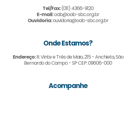
Tel/Fax:
(011) 4366-9120
E-mail:
oab@oab-sbc.org.br
Ouvidoria:
ouvidoria@oab-sbc.org.br
Onde Estamos?
Endereço:
R. Vinte e Três de Maio, 215 - Anchieta, São
Bernardo do Campo - SP CEP: 09606-000
Acompanhe
Todos os Direitos Reservados - OAB - 39ª Subsecção de São Bernardo Campo -